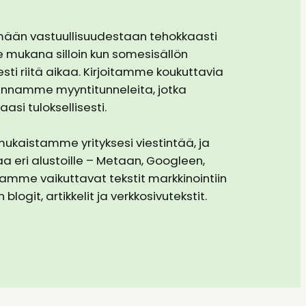
mään vastuullisuudestaan tehokkaasti
e mukana silloin kun somesisällön
sti riitä aikaa. Kirjoitamme koukuttavia
kennamme myyntitunneleita, jotka
asi tuloksellisesti.
kaistamme yrityksesi viestintää, ja
eri alustoille – Metaan, Googleen,
uotamme vaikuttavat tekstit markkinointiin
blogit, artikkelit ja verkkosivutekstit.