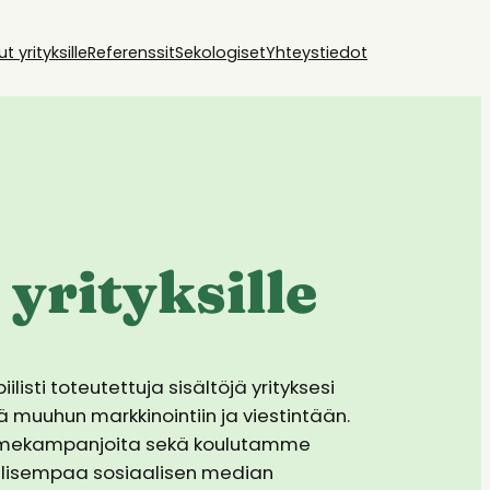
ut yrityksille
Referenssit
Sekologiset
Yhteystiedot
 yrityksille
isti toteutettuja sisältöjä yrityksesi
 muuhun markkinointiin ja viestintään.
omekampanjoita sekä koulutamme
ellisempaa sosiaalisen median