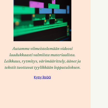
Autamme viimeistelemään videosi
laadukkaasti valmiista materiaalista.
Leikkaus, rytmitys, värimäärittely, äänet ja
tekstit tuottavat tyylikkään lopputuloksen.
Kysy lisää