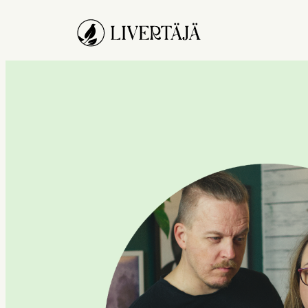
Siirry
sisältöön