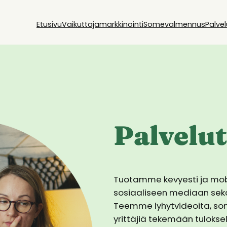
Etusivu
Vaikuttajamarkkinointi
Somevalmennus
Palvel
Palvelut
Tuotamme kevyesti ja mobiil
sosiaaliseen mediaan sekä
Teemme lyhytvideoita, s
yrittäjiä tekemään tuloks