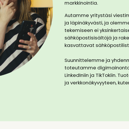
markkinointia.
Autamme yritystäsi viesti
ja läpinäkyvästi, ja olemm
tekemiseen ei yksinkertaise
sähköpostisisältöjä ja ra
kasvattavat sähköpostilista
Suunnittelemme ja yhdenmu
toteutamme digimainontaa 
LinkedIniin ja TikTokiin. T
ja verkkonäkyvyyteen, kuten 