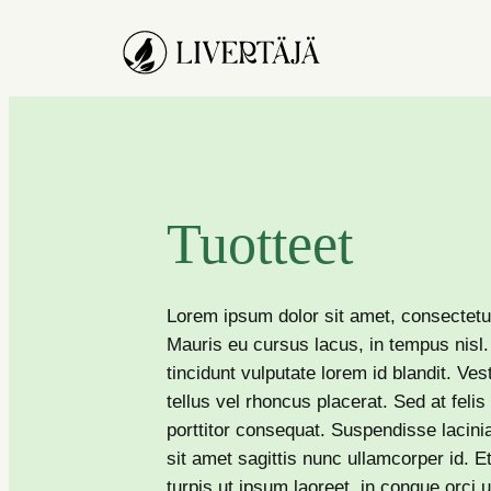
Siirry
sisältöön
Tuotteet
Lorem ipsum dolor sit amet, consectetur 
Mauris eu cursus lacus, in tempus nisl
tincidunt vulputate lorem id blandit. Ve
tellus vel rhoncus placerat. Sed at feli
porttitor consequat. Suspendisse lacin
sit amet sagittis nunc ullamcorper id. E
turpis ut ipsum laoreet, in congue orci 