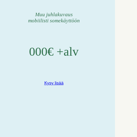
Muu juhlakuvaus
mobiilisti somekäyttöön
000€ +alv
Kysy lisää