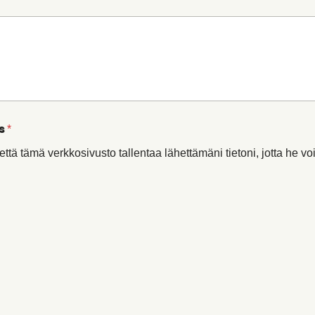
s
*
tä tämä verkkosivusto tallentaa lähettämäni tietoni, jotta he voiv