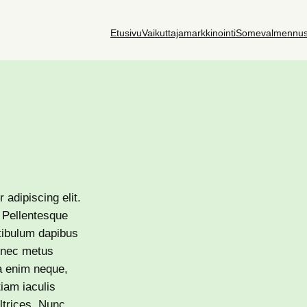
Etusivu
Vaikuttajamarkkinointi
Somevalmennu
adipiscing elit.
. Pellentesque
stibulum dapibus
s nec metus
ia enim neque,
tiam iaculis
ultrices. Nunc