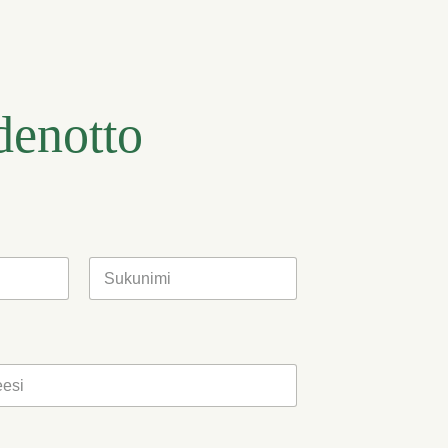
denotto
Last